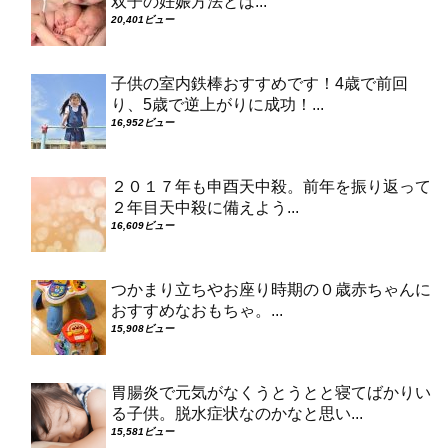
双子の妊娠方法とは...
20,401ビュー
子供の室内鉄棒おすすめです！4歳で前回
り、5歳で逆上がりに成功！...
16,952ビュー
２０１７年も申酉天中殺。前年を振り返って
２年目天中殺に備えよう...
16,609ビュー
つかまり立ちやお座り時期の０歳赤ちゃんに
おすすめなおもちゃ。...
15,908ビュー
胃腸炎で元気がなくうとうとと寝てばかりい
る子供。脱水症状なのかなと思い...
15,581ビュー