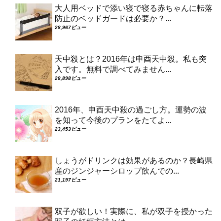
大人用ベッドで添い寝で寝る赤ちゃんに転落
防止のベッドガードは必要か？...
28,967ビュー
天中殺とは？2016年は申酉天中殺。私も突
入です。無料で調べてみません...
28,898ビュー
2016年、申酉天中殺の過ごし方。運勢の波
を知って今後のプランをたてよ...
23,453ビュー
しょうがドリンクは効果があるのか？長崎県
産のジンジャーシロップ飲んでの...
21,197ビュー
双子が欲しい！実際に、私が双子を授かった