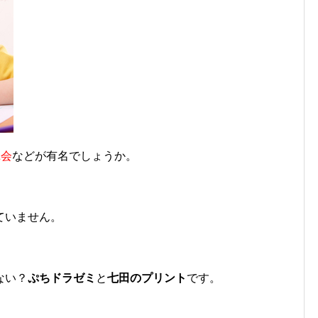
Z会
などが有名でしょうか。
ていません。
ない？
ぷちドラゼミ
と
七田のプリント
です。