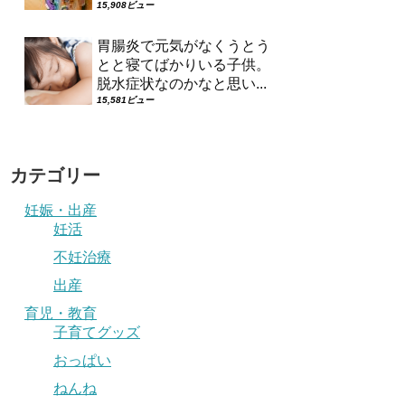
15,908ビュー
胃腸炎で元気がなくうとう
とと寝てばかりいる子供。
脱水症状なのかなと思い...
15,581ビュー
カテゴリー
妊娠・出産
妊活
不妊治療
出産
育児・教育
子育てグッズ
おっぱい
ねんね