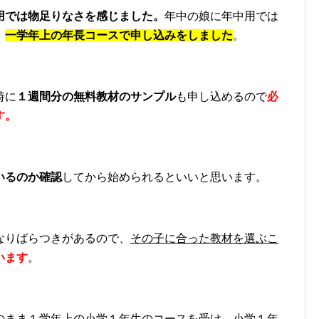
用では物足りなさを感じました。
年中の娘に年中用では
、
一学年上の年長コースで
申し込みをしました
。
時に
１週間分の無料教材のサンプル
も申し込めるので
必
す。
いるのか確認
してから始められるといいと思います。
なりばらつきがあるので、
その子に合った教材を
選ぶこ
います
。
のまま１学年上の小学１年生のコースを受け、小学１年