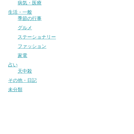
病気・医療
生活・一般
季節の行事
グルメ
ステーショナリー
ファッション
家電
占い
天中殺
その他・日記
未分類