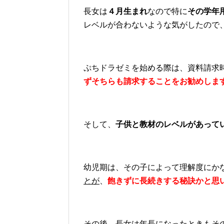
長女は
４月生まれ
なので特に
その学年
レベルが合わないような気がしたので
ぷちドラゼミを始める際は、資料請求
ずそちらも請求することをお勧めしま
そして、
子供と教材のレベルがあって
幼児期は、その子によって理解度にか
とが
、
飽きずに長続きする秘訣かと思
その後、長女は年長になったときもそ