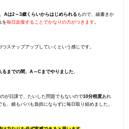
、
Aは2～3歳くらいからはじめられる
もので、線書きか
れを
毎日反復することでかなりの力がつきます
。
づつステップアップしていくという感じです。
入るまでの間、A～Cまでやりました
。
るのが日課で、たいした問題でもないので
10分程度
あれ
でも、娘もパパも負担にならずに毎日取り組めました。
続は力なりを必ず実感できると思います
。