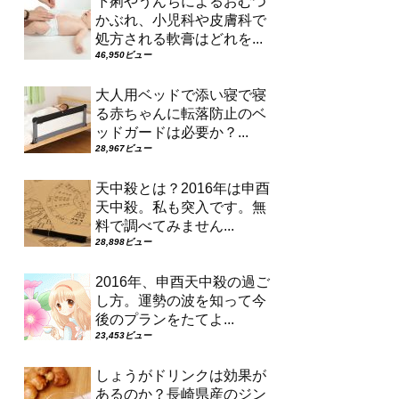
下痢やうんちによるおむつ
かぶれ、小児科や皮膚科で
処方される軟膏はどれを...
46,950ビュー
大人用ベッドで添い寝で寝
る赤ちゃんに転落防止のベ
ッドガードは必要か？...
28,967ビュー
天中殺とは？2016年は申酉
天中殺。私も突入です。無
料で調べてみません...
28,898ビュー
2016年、申酉天中殺の過ご
し方。運勢の波を知って今
後のプランをたてよ...
23,453ビュー
しょうがドリンクは効果が
あるのか？長崎県産のジン