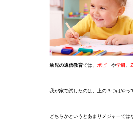
幼児の通信教育
では、
ポピー
や
学研
、
我が家で試したのは、上の３つはやっ
どちらかというとあまりメジャーでは