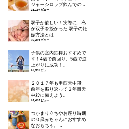
ジャーシロップ飲んでの...
21,197ビュー
双子が欲しい！実際に、私
が双子を授かった 双子の妊
娠方法とは...
20,401ビュー
子供の室内鉄棒おすすめで
す！4歳で前回り、5歳で逆
上がりに成功！...
16,952ビュー
２０１７年も申酉天中殺。
前年を振り返って２年目天
中殺に備えよう...
16,609ビュー
つかまり立ちやお座り時期
の０歳赤ちゃんにおすすめ
なおもちゃ。...