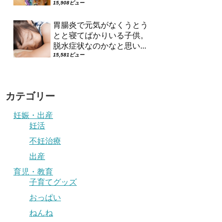
15,908ビュー
胃腸炎で元気がなくうとう
とと寝てばかりいる子供。
脱水症状なのかなと思い...
15,581ビュー
カテゴリー
妊娠・出産
妊活
不妊治療
出産
育児・教育
子育てグッズ
おっぱい
ねんね