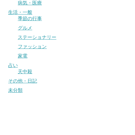
病気・医療
生活・一般
季節の行事
グルメ
ステーショナリー
ファッション
家電
占い
天中殺
その他・日記
未分類