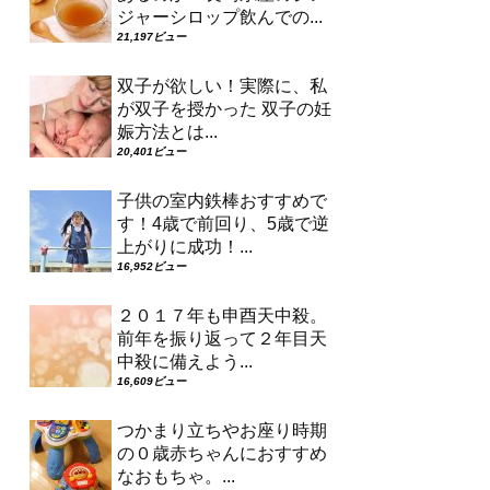
ジャーシロップ飲んでの...
21,197ビュー
双子が欲しい！実際に、私
が双子を授かった 双子の妊
娠方法とは...
20,401ビュー
子供の室内鉄棒おすすめで
す！4歳で前回り、5歳で逆
上がりに成功！...
16,952ビュー
２０１７年も申酉天中殺。
前年を振り返って２年目天
中殺に備えよう...
16,609ビュー
つかまり立ちやお座り時期
の０歳赤ちゃんにおすすめ
なおもちゃ。...