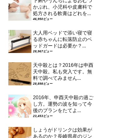
下痢やうんちによるおむつ
かぶれ、小児科や皮膚科で
処方される軟膏はどれを...
46,950ビュー
大人用ベッドで添い寝で寝
る赤ちゃんに転落防止のベ
ッドガードは必要か？...
28,967ビュー
天中殺とは？2016年は申酉
天中殺。私も突入です。無
料で調べてみません...
28,898ビュー
2016年、申酉天中殺の過ご
し方。運勢の波を知って今
後のプランをたてよ...
23,453ビュー
しょうがドリンクは効果が
あるのか？長崎県産のジン