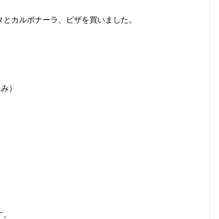
タとカルボナーラ、ピザを買いました。
み）
。
す。