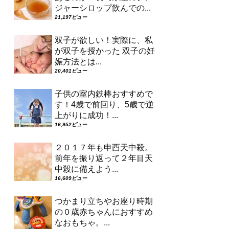
ジャーシロップ飲んでの...
21,197ビュー
双子が欲しい！実際に、私
が双子を授かった 双子の妊
娠方法とは...
20,401ビュー
子供の室内鉄棒おすすめで
す！4歳で前回り、5歳で逆
上がりに成功！...
16,952ビュー
２０１７年も申酉天中殺。
前年を振り返って２年目天
中殺に備えよう...
16,609ビュー
つかまり立ちやお座り時期
の０歳赤ちゃんにおすすめ
なおもちゃ。...