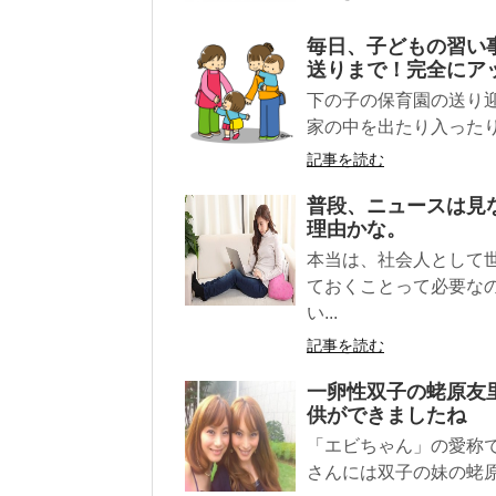
毎日、子どもの習い
送りまで！完全にア
下の子の保育園の送り
家の中を出たり入ったり
記事を読む
普段、ニュースは見
理由かな。
本当は、社会人として
ておくことって必要な
い...
記事を読む
一卵性双子の蛯原友
供ができましたね
「エビちゃん」の愛称
さんには双子の妹の蛯原