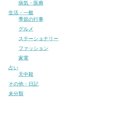
病気・医療
生活・一般
季節の行事
グルメ
ステーショナリー
ファッション
家電
占い
天中殺
その他・日記
未分類