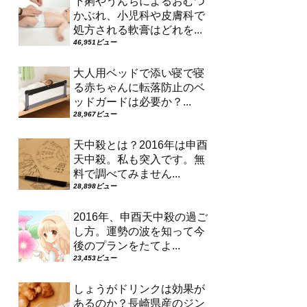
下痢やうんちによるおむつ
かぶれ、小児科や皮膚科で
処方される軟膏はどれを...
46,951ビュー
大人用ベッドで添い寝で寝
る赤ちゃんに転落防止のベ
ッドガードは必要か？...
28,967ビュー
天中殺とは？2016年は申酉
天中殺。私も突入です。無
料で調べてみません...
28,898ビュー
2016年、申酉天中殺の過ご
し方。運勢の波を知って今
後のプランをたてよ...
23,453ビュー
しょうがドリンクは効果が
あるのか？長崎県産のジン