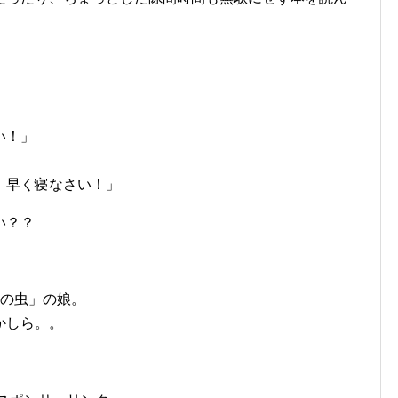
い！」
！早く寝なさい！」
い？？
本の虫」の娘。
かしら。。