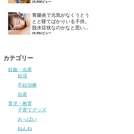
15,908ビュー
胃腸炎で元気がなくうとう
とと寝てばかりいる子供。
脱水症状なのかなと思い...
15,581ビュー
カテゴリー
妊娠・出産
妊活
不妊治療
出産
育児・教育
子育てグッズ
おっぱい
ねんね