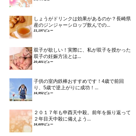
しょうがドリンクは効果があるのか？長崎県
産のジンジャーシロップ飲んでの...
21,197ビュー
双子が欲しい！実際に、私が双子を授かった
双子の妊娠方法とは...
20,401ビュー
子供の室内鉄棒おすすめです！4歳で前回
り、5歳で逆上がりに成功！...
16,952ビュー
２０１７年も申酉天中殺。前年を振り返って
２年目天中殺に備えよう...
16,609ビュー