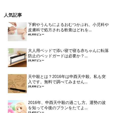
人気記事
下痢やうんちによるおむつかぶれ、小児科や
皮膚科で処方される軟膏はどれを...
46,950ビュー
大人用ベッドで添い寝で寝る赤ちゃんに転落
防止のベッドガードは必要か？...
28,967ビュー
天中殺とは？2016年は申酉天中殺。私も突
入です。無料で調べてみません...
28,898ビュー
2016年、申酉天中殺の過ごし方。運勢の波
を知って今後のプランをたてよ...
23,453ビュー