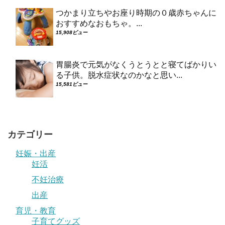
つかまり立ちやお座り時期の０歳赤ちゃんに
おすすめなおもちゃ。...
15,908ビュー
胃腸炎で元気がなくうとうとと寝てばかりい
る子供。脱水症状なのかなと思い...
15,581ビュー
カテゴリー
妊娠・出産
妊活
不妊治療
出産
育児・教育
子育てグッズ